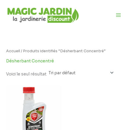
Aller
D
au
i
contenu
s
p
o
n
i
Accueil
/ Produits identifiés “Désherbant Concentré”
b
Désherbant Concentré
i
l
Voici le seul résultat
i
t
é