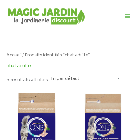
Aller
D
au
i
contenu
s
p
o
n
i
Accueil
/ Produits identifiés “chat adulte”
b
chat adulte
i
l
5 résultats affichés
i
t
é