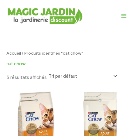
Aller
D
au
i
contenu
s
p
o
n
i
Accueil
/ Produits identifiés “cat chow”
b
cat chow
i
l
3 résultats affichés
i
t
é