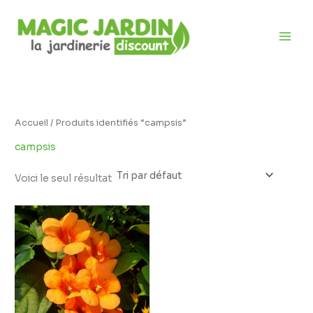
Aller
D
au
i
contenu
s
p
o
n
i
Accueil
/ Produits identifiés “campsis”
b
campsis
i
l
Voici le seul résultat
i
t
é