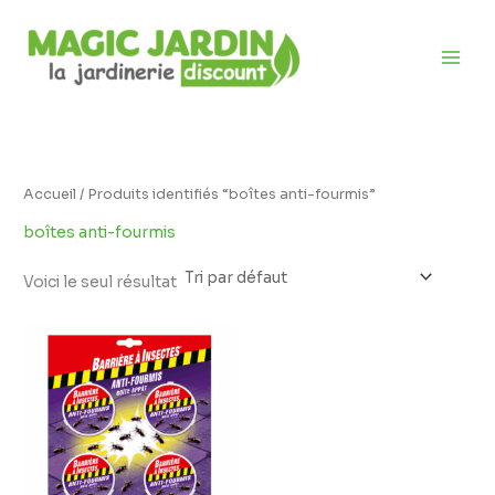
Aller
D
au
i
contenu
s
p
o
n
i
Accueil
/ Produits identifiés “boîtes anti-fourmis”
b
boîtes anti-fourmis
i
l
Voici le seul résultat
i
Plage
t
de
prix :
é
4,29 €
à
7,49 €