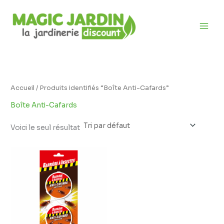
Aller
D
au
i
contenu
s
p
o
n
i
Accueil
/ Produits identifiés “Boîte Anti-Cafards”
b
Boîte Anti-Cafards
i
l
Voici le seul résultat
i
t
é