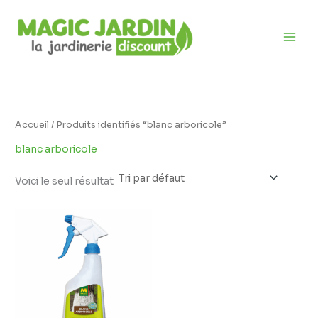
Aller
D
au
i
contenu
s
p
o
n
i
Accueil
/ Produits identifiés “blanc arboricole”
b
blanc arboricole
i
l
Voici le seul résultat
i
Plage
t
de
prix :
é
18,95 €
à
26,95 €