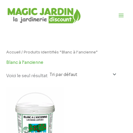
Aller
D
au
i
contenu
s
p
o
n
i
Accueil
/ Produits identifiés “Blanc à l’ancienne”
b
Blanc à l’ancienne
i
l
Voici le seul résultat
i
Plage
t
de
prix :
é
12,95 €
à
17,95 €