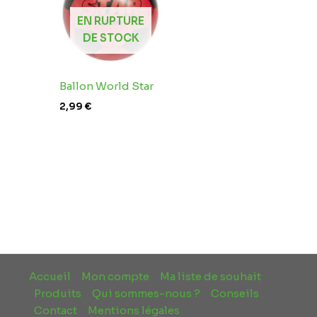
EN RUPTURE
DE STOCK
Ballon World Star
2,99
€
Accueil
Mon compte
Ma liste de souhait
Produits
Qui sommes-nous ?
Conseils
Contact
Mentions légales