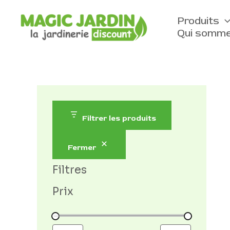
Aller
D
au
Produits
i
contenu
Qui somme
s
p
o
n
i
b
Filtrer les produits
i
l
Fermer
i
Filtres
t
Prix
é