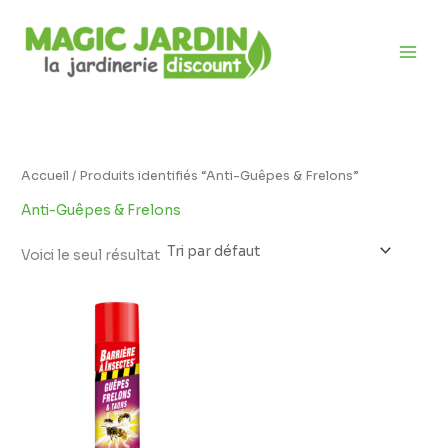
Aller
D
au
i
contenu
s
p
o
n
i
Accueil
/ Produits identifiés “Anti-Guêpes & Frelons”
b
Anti-Guêpes & Frelons
i
l
Voici le seul résultat
i
t
é