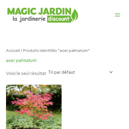
Aller
D
au
i
contenu
s
p
o
n
i
Accueil
/ Produits identifiés “acer palmatum”
b
acer palmatum
i
l
Voici le seul résultat
i
Plage
t
de
prix :
é
21,95 €
à
27,95 €